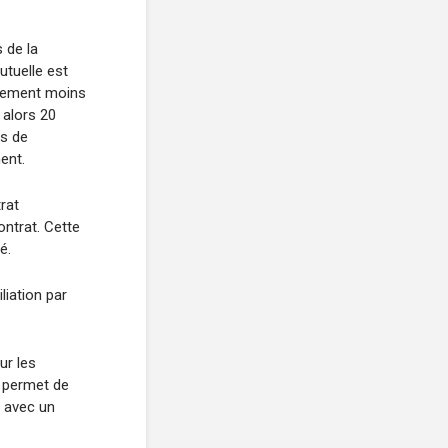
 de la
mutuelle est
llement moins
 alors 20
is de
ent.
rat
ontrat. Cette
é.
liation par
ur les
r permet de
, avec un