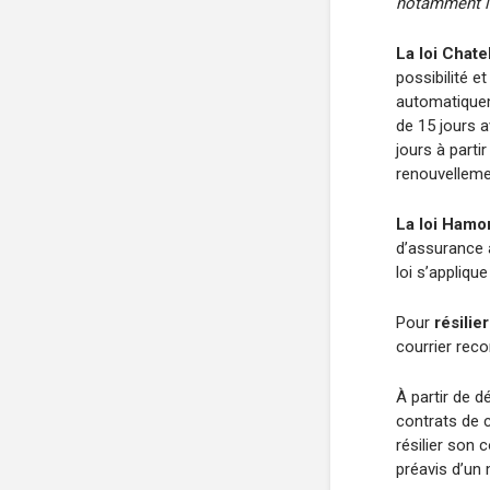
notamment la
La loi Chate
possibilité et
automatiquem
de 15 jours a
jours à parti
renouvelleme
La loi Hamo
d’assurance à
loi s’appliq
Pour
résilie
courrier rec
À partir de 
contrats de 
résilier son 
préavis d’un 