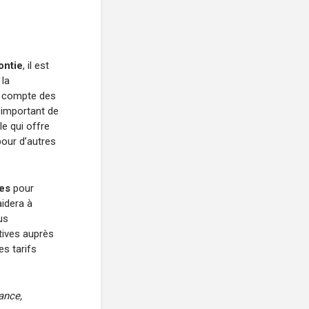
ontie
, il est
 la
n compte des
t important de
e qui offre
pour d’autres
res
pour
aidera à
us
ives auprès
es tarifs
ance,