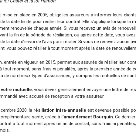
 loi Chatel et la loi Hamon.
l
, mise en place en 2005, oblige les assureurs à informer leurs clients
 de la date limite pour résilier leur contrat. Elle s’applique lorsque la 
ent renouvelée chaque année. Si vous recevez un avis de renouve
vant la fin de la période de résiliation, ou après cette date, vous avez
r de la date d’envoi de l’avis pour résilier. Si vous ne recevez aucun av
nt, vous pouvez résilier à tout moment après la date de renouvellem
n
, entrée en vigueur en 2015, permet aux assurés de résilier leur cont
 tout moment, sans frais ni pénalités, après la première année de c
ue à de nombreux types d’assurances, y compris les mutuelles de sant
r votre mutuelle
, vous devez généralement envoyer une lettre de rési
ommandé avec accusé de réception à votre assureur.
décembre 2020, la
résiliation infra-annuelle
est devenue possible po
complémentaire santé, grâce à
l’amendement Bourquin
. Ce dernie
contrat à tout moment après un an de contrat, sans frais ni pénalités
mois.