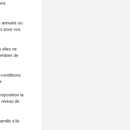
ons
s annuels ou
ts pour vos
 elles ne
combien de
 conditions
e.
proposition la
e niveau de
mille s’ils