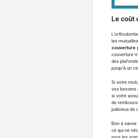
Le coût 
L’orthodontie
les mutuelle
couverture 
couverture m
des plafonds 
jusqu’à un c
Si votre mutu
vos besoins e
si votre assu
de remboursem
judicieux de
Bon à savoir
ce qui ne néc
pour les soin