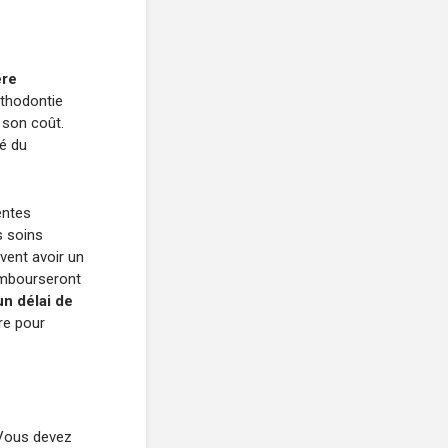
ère
rthodontie
 son coût.
té du
entes
s soins
vent avoir un
embourseront
un délai de
ure pour
. Vous devez