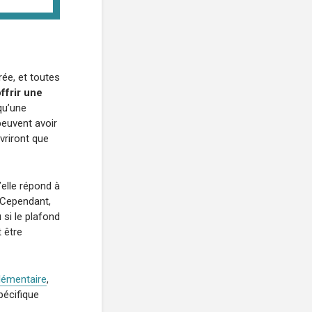
e
rée, et toutes
ffrir une
 qu’une
peuvent avoir
vriront que
’elle répond à
. Cependant,
 si le plafond
 être
plémentaire
,
pécifique