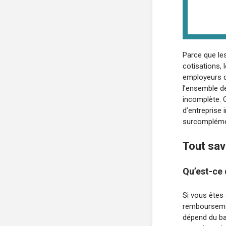
Parce que le
cotisations, 
employeurs d
l’ensemble de
incomplète. 
d’entreprise 
surcompléme
Tout sav
Qu’est-ce
Si vous êtes 
remboursemen
dépend du ba