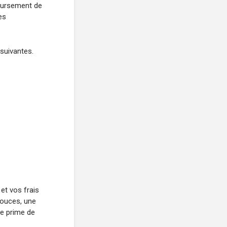
boursement de
es
suivantes.
et vos frais
douces, une
ne prime de