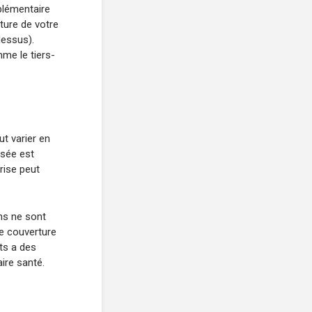
plémentaire
ture de votre
dessus).
me le tiers-
t varier en
osée est
rise peut
ns ne sont
ne couverture
ts a des
ire santé.