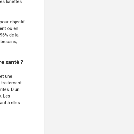
des lunettes
pour objectif
ment ou en
 96% de la
 besoins,
re santé ?
 et une
 traitement
ites. D’un
s. Les
nt à elles