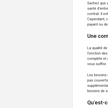
Sachez que v
santé d’entr
contrat. Il e
Cependant, c
payant ou des
Une comp
La qualité de
fonction des 
complète et 
vous suffire.
Les besoins 
pas couverts
supplémentair
besoins de sa
Qu’est-c