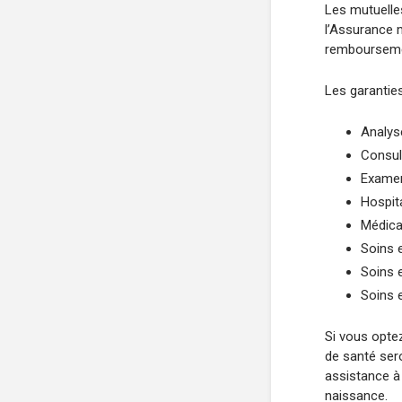
Les mutuelle
l’Assurance m
remboursemen
Les garantie
Analys
Consul
Exame
Hospita
Médica
Soins e
Soins e
Soins 
Si vous optez
de santé ser
assistance à
naissance.