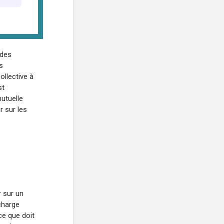
 des
s
llective à
st
utuelle
r sur les
r sur un
charge
ce que doit