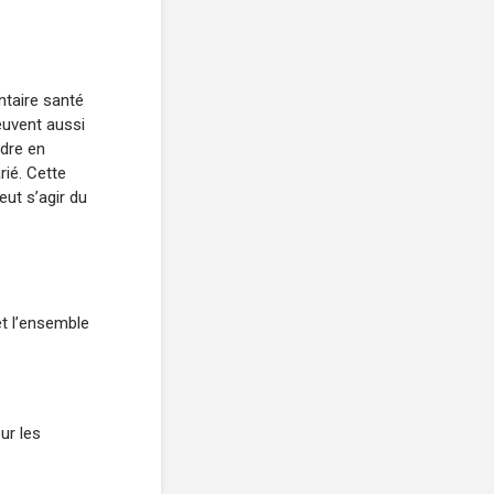
ntaire santé
euvent aussi
ndre en
rié. Cette
eut s’agir du
et l’ensemble
ur les