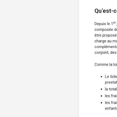
Qu’est-c
er
Depuis le 1
composée des
être proposé
charge au moi
complémentair
conjoint, de
Comme la loi l
Le tic
presta
la tota
les fra
les fra
enfants