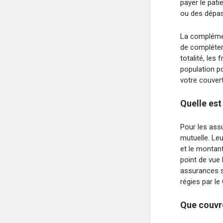
payer le pati
ou des dépass
La complémen
de compléter 
totalité, les
population p
votre couvert
Quelle est
Pour les assu
mutuelle. Leu
et le montan
point de vue 
assurances s
régies par le
Que couvr